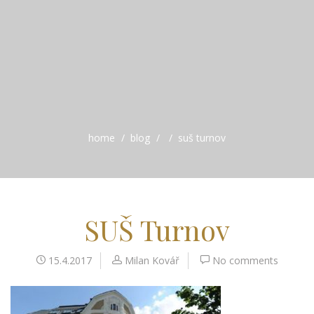
home
blog
suš turnov
SUŠ Turnov
15.4.2017
Milan Kovář
No comments