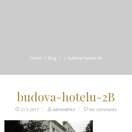
home
blog
budova-hotelu-2b
budova-hotelu-2B
21.5.2017
admin@hk4
No comments