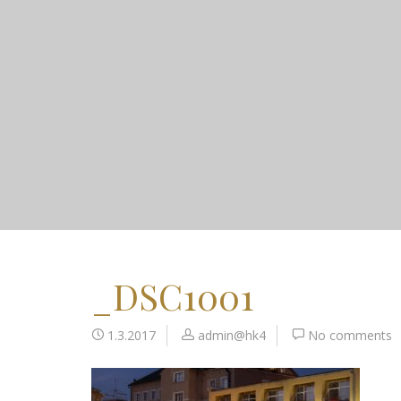
_DSC1001
1.3.2017
admin@hk4
No comments